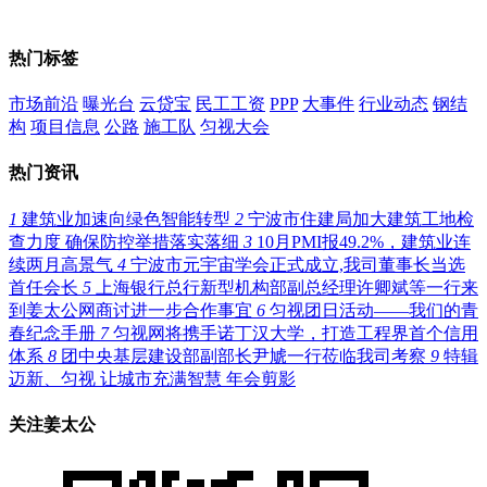
热门标签
市场前沿
曝光台
云贷宝
民工工资
PPP
大事件
行业动态
钢结
构
项目信息
公路
施工队
匀视大会
热门资讯
1
建筑业加速向绿色智能转型
2
宁波市住建局加大建筑工地检
查力度 确保防控举措落实落细
3
10月PMI报49.2%，建筑业连
续两月高景气
4
宁波市元宇宙学会正式成立,我司董事长当选
首任会长
5
上海银行总行新型机构部副总经理许卿斌等一行来
到姜太公网商讨进一步合作事宜
6
匀视团日活动——我们的青
春纪念手册
7
匀视网将携手诺丁汉大学，打造工程界首个信用
体系
8
团中央基层建设部副部长尹虓一行莅临我司考察
9
特辑
迈新、匀视 让城市充满智慧 年会剪影
关注姜太公