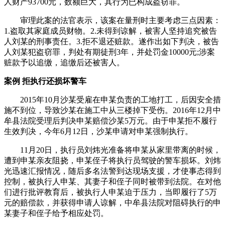
人财产93700元，数额巨大，其行为已构成盗窃罪。
审理此案的法官表示，该案在量刑时主要考虑三点因素：
1.盗取其家庭成员财物。2.未得到谅解，被害人坚持追究被告
人刘某的刑事责任。3.拒不退还赃款。遂作出如下判决，被告
人刘某犯盗窃罪，判处有期徒刑3年，并处罚金10000元;涉案
赃款予以追缴，追缴后还被害人。
案例 拒执行还损坏警车
2015年10月沙某受雇在申某负责的工地打工，后因安全措
施不到位，导致沙某在施工中从三楼掉下受伤。2016年12月中
牟县法院受理后判决申某赔偿沙某5万元。由于申某拒不履行
生效判决，今年6月12日，沙某申请对申某强制执行。
11月20日，执行员刘炜光准备将申某从家里带离的时候，
遭到申某亲友阻挠，申某侄子将执行员驾驶的警车损坏。刘炜
光迅速汇报情况，随后多名法警到达现场支援，才使事态得到
控制，被执行人申某、其妻子和侄子同时被带到法院。在对他
们进行批评教育后，被执行人申某迫于压力，当即履行了5万
元的赔偿款，并获得申请人谅解，中牟县法院对阻碍执行的申
某妻子和侄子给予相应处罚。