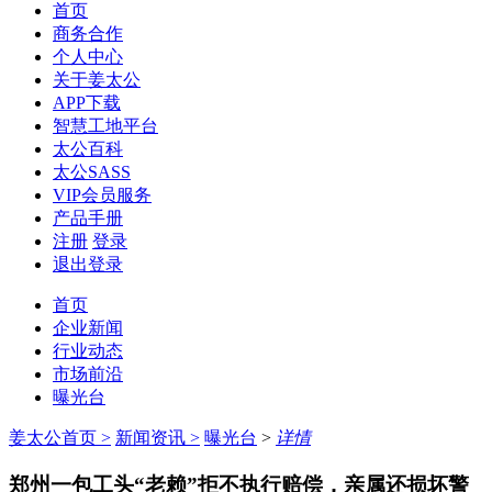
首页
商务合作
个人中心
关于姜太公
APP下载
智慧工地平台
太公百科
太公SASS
VIP会员服务
产品手册
注册
登录
退出登录
首页
企业新闻
行业动态
市场前沿
曝光台
姜太公首页
>
新闻资讯
>
曝光台
>
详情
郑州一包工头“老赖”拒不执行赔偿，亲属还损坏警