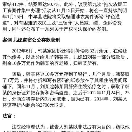
审结412件，结案率达90.7%。此外，该院第九次“拖欠农民工
工资案件集中办理”活动从11月15日开始，将会一直持续到明
年1月25日，中牟县法院将采取畅通涉农案件诉讼“绿色通
道”，对有困难的农民工及“三留守”人员减、缓、免诉讼费
用，同时还公布了一系列关于产权司法保护的案例。
案例 儿媳盗窃公公存款获刑
2012年6月，韩某家因拆迁得到补偿款32万余元，在偿还
其他债务，以及分给儿子韩某某、儿媳妇刘某一部分钱款后，
剩余10多万元作为韩某的养老钱，归韩某所有。
随后，韩某将这10多万元存到了银行，几个月后，韩某取
了1万元，并将存折和写有密码的纸条放在了其租住的房间床
铺下。同年11月，刘某趁韩某因肝癌住院治疗之时，获取了韩
某的身份证并把存折和密码盗走。之后于2012年11月24日、25
日，分两次将存折内9万元取走，据为己有。2014年，刘某又
将该存折内剩余的3700元取走。
法官：
法院经审理认为，被告人刘某以非法占有为目的，窃取他