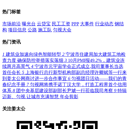
热门标签
市场前沿
曝光台
云贷宝
民工工资
PPP
大事件
行业动态
钢结
构
项目信息
公路
施工队
匀视大会
热门资讯
1
建筑业加速向绿色智能转型
2
宁波市住建局加大建筑工地检
查力度 确保防控举措落实落细
3
10月PMI报49.2%，建筑业连
续两月高景气
4
宁波市元宇宙学会正式成立,我司董事长当选
首任会长
5
上海银行总行新型机构部副总经理许卿斌等一行来
到姜太公网商讨进一步合作事宜
6
匀视团日活动——我们的青
春纪念手册
7
匀视网将携手诺丁汉大学，打造工程界首个信用
体系
8
团中央基层建设部副部长尹虓一行莅临我司考察
9
特辑
迈新、匀视 让城市充满智慧 年会剪影
关注姜太公