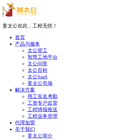
姜太公在此，工程无忧！
首页
产品与服务
太公管工
智慧工地平台
太公问答
太公百科
太公SaaS
姜太公市场
解决方案
用工实名考勤
工资专户监管
工程情报推送
工程业务管理
代理加盟
关于我们
姜太公简介