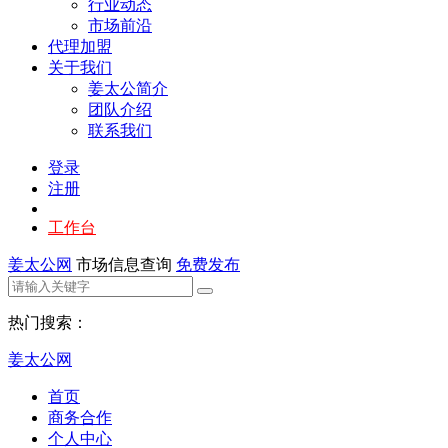
行业动态
市场前沿
代理加盟
关于我们
姜太公简介
团队介绍
联系我们
登录
注册
工作台
姜太公网
市场信息查询
免费发布
热门搜索：
姜太公网
首页
商务合作
个人中心