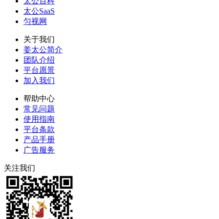
太公百科
太公SaaS
匀视网
关于我们
姜太公简介
团队介绍
平台愿景
加入我们
帮助中心
常见问题
使用指南
平台条款
产品手册
广告服务
关注我们