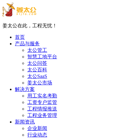
姜太公在此，工程无忧！
首页
产品与服务
太公管工
智慧工地平台
太公问答
太公百科
太公SaaS
姜太公市场
解决方案
用工实名考勤
工资专户监管
工程情报推送
工程业务管理
新闻资讯
企业新闻
行业动态